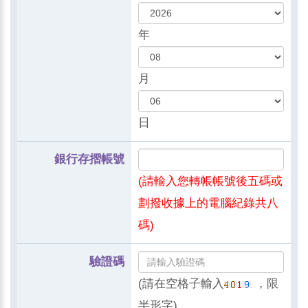
年
月
日
銀行存摺帳號
(請輸入您轉帳帳號後五碼或
劃撥收據上的電腦紀錄共八
碼)
驗證碼
(請在空格子輸入
，限
半形字)