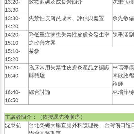
13:20-
致歡迎詞及成長營簡介
沈秉弘護
13:30
13:30-
失禁性皮膚炎成因、評估與處置
余先敏傷
14:20
14:20-
降低重症病患失禁性皮膚炎發生率
陳季涵副
15:10
之改善方案
15:10-
茶敘
15:20
15:20-
臨床常用失禁性皮膚炎產品之認識
林瑞萍傷
16:40
與體驗
李欣政/
諮師
16:40-
綜合討論
林瑞萍/
16:50
主講者簡介：（依授課先後順序）
沈秉弘
台北榮總大腸直腸外科護理長、台灣傷口造
學會常務理事