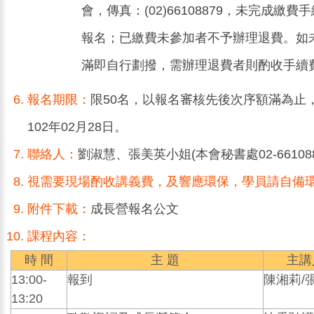
會，傳真：(02)66108879，未完成繳
報名；已繳費未參加者不予辦理退費。如
滿即自行劃撥，需辦理退費者則酌收手續費
報名期限：
限50名，以報名審核先後次序額滿為止
102年02月28日。
聯絡人：
劉淑慧、張美英小姐(本會秘書處02-661088
視需要現場酌收講義費，及響應環保，學員請自備
附件下載：
成長營報名公文
課程內容：
時 間
主 題
主講
13:00-
報到
陳湘莉/
13:20