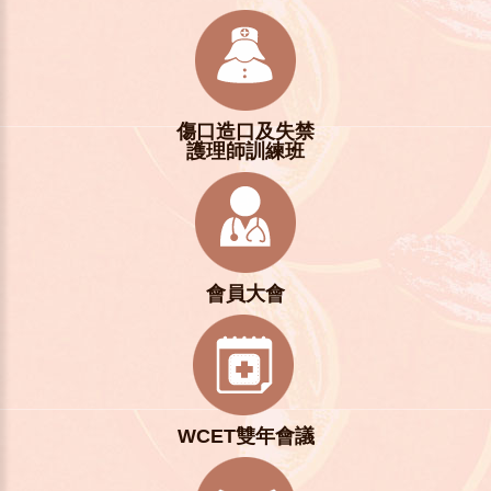
傷口造口及失禁
護理師訓練班
會員大會
WCET雙年會議