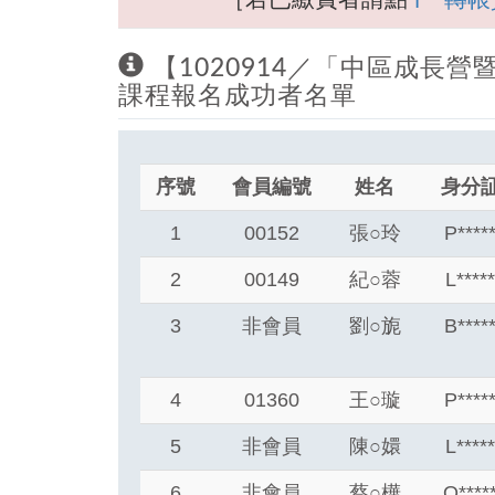
【1020914／「中區成長
課程報名成功者名單
序號
會員編號
姓名
身分
1
00152
張
○
玲
P****
2
00149
紀
○
蓉
L****
3
非會員
劉
○
旎
B****
4
01360
王
○
璇
P****
5
非會員
陳
○
嬛
L****
6
非會員
蔡
○
樺
Q****