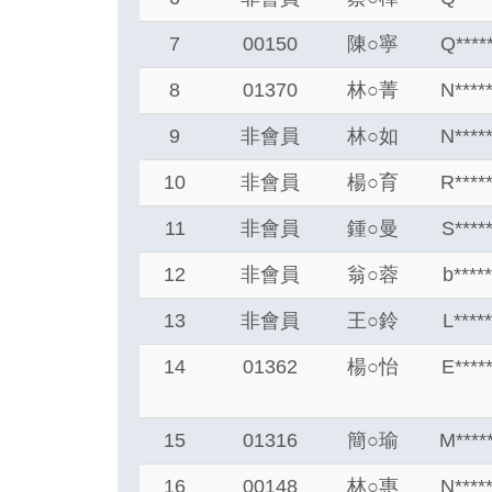
7
00150
陳
○
寧
Q****
8
01370
林
○
菁
N****
9
非會員
林
○
如
N****
10
非會員
楊
○
育
R****
11
非會員
鍾
○
曼
S****
12
非會員
翁
○
蓉
b****
13
非會員
王
○
鈴
L****
14
01362
楊
○
怡
E****
15
01316
簡
○
瑜
M****
16
00148
林
○
惠
N****