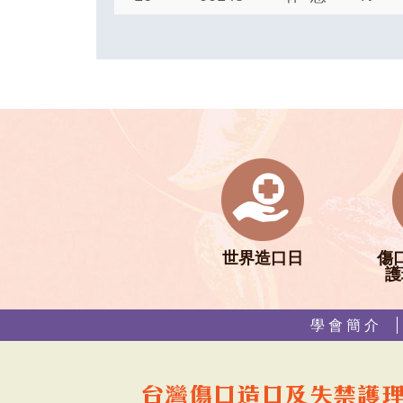
世界造口日
傷
護
學 會 簡 介