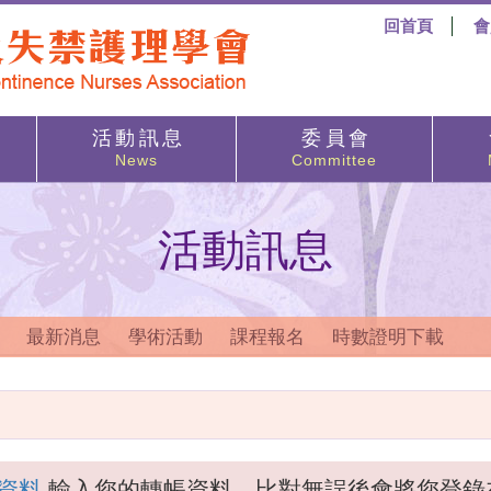
回首頁
會
活 動 訊 息
委 員 會
News
Committee
活動訊息
最新消息
學術活動
課程報名
時數證明下載
資料
輸入您的轉帳資料，比對無誤後會將您登錄