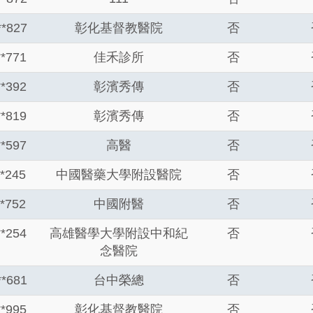
**827
彰化基督教醫院
否
**771
佳禾診所
否
**392
彰濱秀傳
否
**819
彰濱秀傳
否
**597
高醫
否
**245
中國醫藥大學附設醫院
否
**752
中國附醫
否
**254
高雄醫學大學附設中和紀
否
念醫院
**681
台中榮總
否
**995
彰化基督教醫院
否