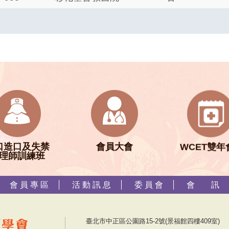
口造口及失禁
會員大會
WCET雙年
理師訓練班
會 員 專 區
活 動 訊 息
委 員 會
會 訊
臺北市中正區公園路15-2號(景福館四樓409室)