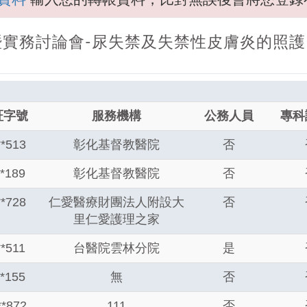
營暨實務討論會-尿失禁及失禁性皮膚炎的照
証字號
服務機構
公務人員
專科
**513
彰化基督教醫院
否
**189
彰化基督教醫院
否
**728
仁愛醫療財團法人附設大
否
里仁愛護理之家
**511
台醫院雲林分院
是
**155
無
否
**872
111
否