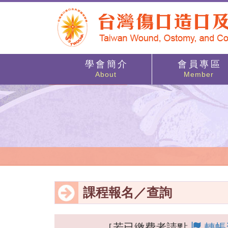
學 會 簡 介
會 員 專 區
About
Member
課程報名／查詢
［若已繳費者請點
轉帳