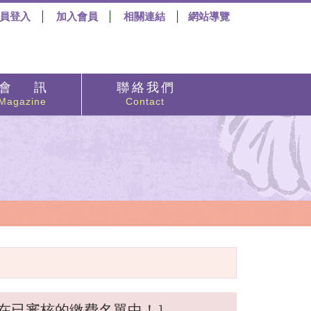
員登入
加入會員
相關連結
網站導覽
會 訊
聯 絡 我 們
Magazine
Contact
在已審核的繳費名單中！］