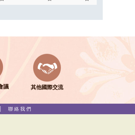
會議
其他國際交流
聯 絡 我 們