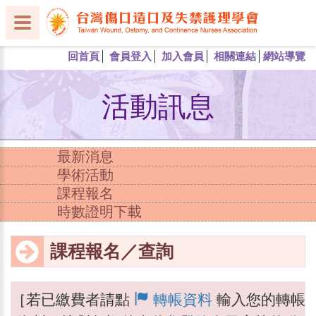
回首頁
會員登入
加入會員
相關連結
網站導覽
活動訊息
最新消息
學術活動
課程報名
時數證明下載
課程報名／查詢
［若已繳費者請點
轉帳資料
輸入您的轉帳