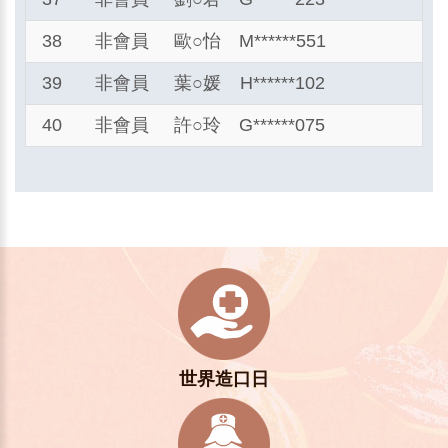
38
非會員
歐
○
怡
M******551
39
非會員
葉
○
媛
H******102
40
非會員
許
○
玲
G******075
世界造口日