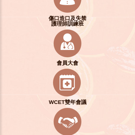
傷口造口及失禁
護理師訓練班
會員大會
WCET雙年會議