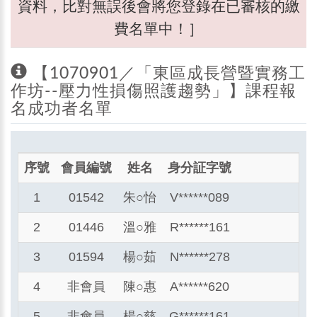
資料，比對無誤後會將您登錄在已審核的繳
費名單中！］
【1070901／「東區成長營暨實務工
作坊--壓力性損傷照護趨勢」】課程報
名成功者名單
序號
會員編號
姓名
身分証字號
1
01542
朱
○
怡
V******089
2
01446
溫
○
雅
R******161
3
01594
楊
○
茹
N******278
4
非會員
陳
○
惠
A******620
5
非會員
楊
○
慈
G******161