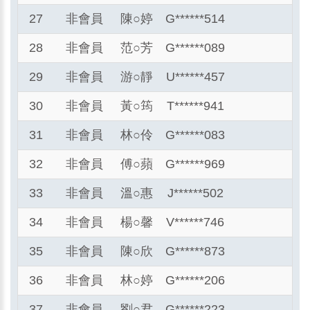
27
非會員
陳
○
婷
G******514
28
非會員
范
○
芳
G******089
29
非會員
游
○
靜
U******457
30
非會員
黃
○
筠
T******941
31
非會員
林
○
伶
G******083
32
非會員
傅
○
蘋
G******969
33
非會員
溫
○
惠
J******502
34
非會員
楊
○
馨
V******746
35
非會員
陳
○
欣
G******873
36
非會員
林
○
婷
G******206
37
非會員
劉
○
君
G******223