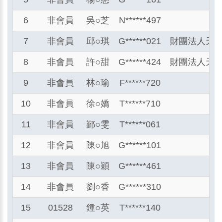
6
非會員
吳
○
芝
N******497
7
非會員
邱
○
琪
G******021
財團法人天主
8
非會員
許
○
甜
G******424
財團法人天主
9
非會員
林
○
瑜
F******720
10
非會員
徐
○
嬌
T******710
11
非會員
鄞
○
雯
T******061
12
非會員
陳
○
旭
G******101
13
非會員
陳
○
穎
G******461
14
非會員
劉
○
香
G******310
15
01528
鍾
○
英
T******140