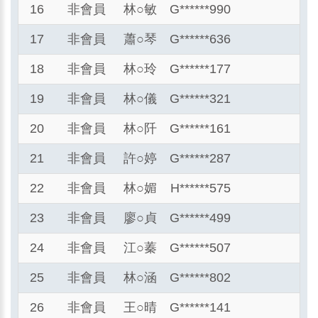
16
非會員
林
○
敏
G******990
17
非會員
蕭
○
琴
G******636
18
非會員
林
○
玲
G******177
19
非會員
林
○
儀
G******321
20
非會員
林
○
阡
G******161
21
非會員
許
○
婷
G******287
22
非會員
林
○
媚
H******575
23
非會員
廖
○
貞
G******499
24
非會員
江
○
蓁
G******507
25
非會員
林
○
涵
G******802
26
非會員
王
○
晴
G******141