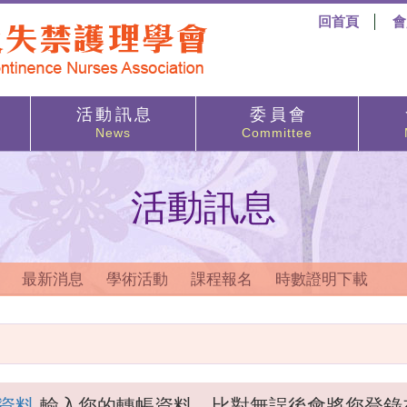
回首頁
會
活 動 訊 息
委 員 會
News
Committee
活動訊息
最新消息
學術活動
課程報名
時數證明下載
資料
輸入您的轉帳資料，比對無誤後會將您登錄