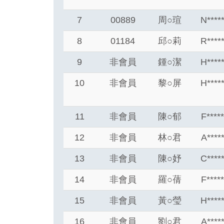
7
00889
周
○
瑄
N****
8
01184
邱
○
莉
R****
9
非會員
鍾
○
潔
H****
10
非會員
黎
○
屏
H****
11
非會員
陳
○
郁
F****
12
非會員
林
○
君
A****
13
非會員
陳
○
妤
C****
14
非會員
羅
○
蒨
F****
15
非會員
黃
○
瑩
H****
16
非會員
劉
○
君
A****