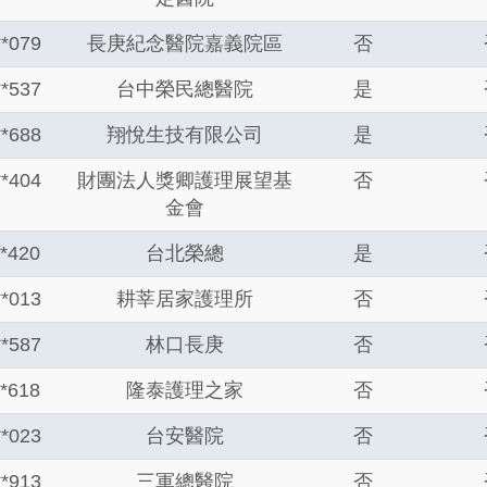
**079
長庚紀念醫院嘉義院區
否
**537
台中榮民總醫院
是
**688
翔悅生技有限公司
是
**404
財團法人獎卿護理展望基
否
金會
**420
台北榮總
是
**013
耕莘居家護理所
否
**587
林口長庚
否
**618
隆泰護理之家
否
**023
台安醫院
否
**913
三軍總醫院
否