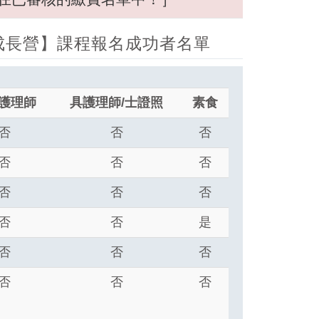
護成長營】課程報名成功者名單
護理師
具護理師/士證照
素食
否
否
否
否
否
否
否
否
否
否
否
是
否
否
否
否
否
否