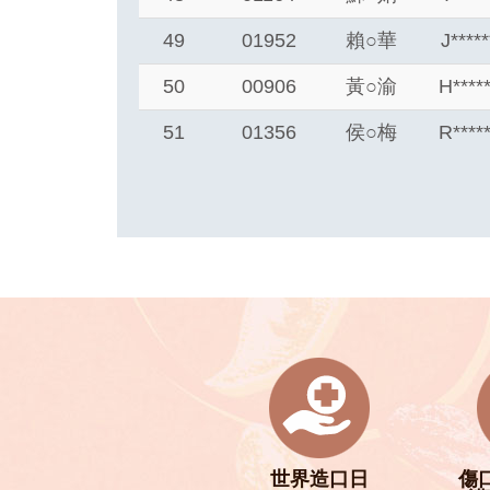
49
01952
賴
○
華
J****
50
00906
黃
○
渝
H****
51
01356
侯
○
梅
R****
世界造口日
傷