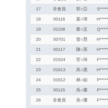
17
非會員
郭
○
亞
S****
18
00116
葉
○
瑋
H****
19
01108
蔡
○
足
Q****
20
00701
曾
○
慧
H****
21
00117
陳
○
英
H****
22
01524
官
○
琦
F****
23
01613
吳
○
惠
H****
24
01612
林
○
如
P****
25
00115
吳
○
書
P****
26
非會員
吳
○
珊
F****