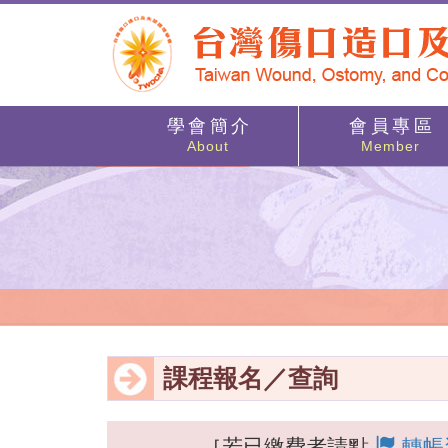
學 會 簡 介
會 員 專 區
About
Member
課程報名／查詢
［若已繳費者請點
轉帳