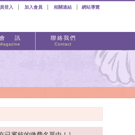
員登入
加入會員
相關連結
網站導覽
會 訊
聯 絡 我 們
Magazine
Contact
在已審核的繳費名單中！］