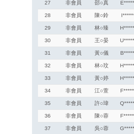
27
非會員
邵
○
真
E****
28
非會員
陳
○
鈴
I****
29
非會員
林
○
臻
H****
30
非會員
王
○
晏
U****
31
非會員
黃
○
儀
B****
32
非會員
林
○
玟
H****
33
非會員
黃
○
婷
H****
34
非會員
江
○
萱
F****
35
非會員
許
○
瑋
Q****
36
非會員
陳
○
蓉
F****
37
非會員
吳
○
蓉
G****