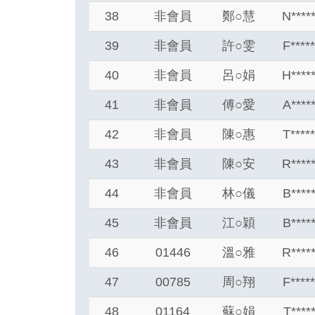
38
非會員
鄭
○
慧
N****
39
非會員
許
○
雯
F****
40
非會員
呂
○
娟
H****
41
非會員
傅
○
愛
A****
42
非會員
陳
○
惠
T****
43
非會員
陳
○
安
R****
44
非會員
林
○
儀
B****
45
非會員
江
○
穎
B****
46
01446
溫
○
雅
R****
47
00785
周
○
翔
F****
48
01164
蘇
○
娟
T****