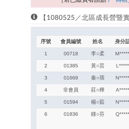
【1080525／北區成長營
序號
會員編號
姓名
身分
1
00718
李
○
柔
M****
2
01385
黃
○
芸
L****
3
01669
秦
○
孺
N****
4
非會員
莊
○
樺
A****
5
01594
楊
○
茹
N****
6
01836
鍾
○
芬
Q****