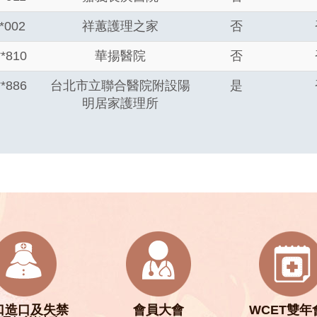
**002
祥蕙護理之家
否
**810
華揚醫院
否
**886
台北市立聯合醫院附設陽
是
明居家護理所
口造口及失禁
會員大會
WCET雙年