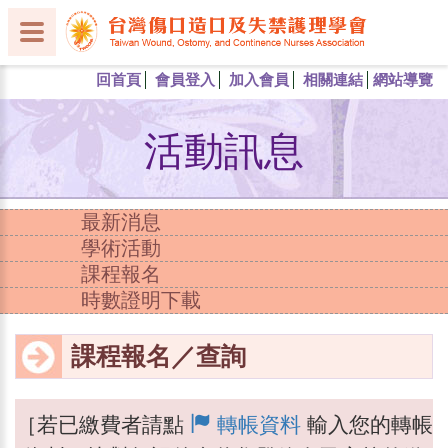
回首頁
會員登入
加入會員
相關連結
網站導覽
活動訊息
最新消息
學術活動
課程報名
時數證明下載
課程報名／查詢
［若已繳費者請點
轉帳資料
輸入您的轉帳