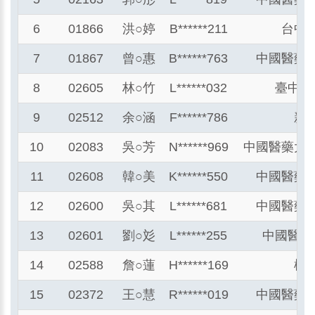
6
01866
洪
○
婷
B******211
台中
7
01867
曾
○
惠
B******763
中國醫藥
8
02605
林
○
竹
L******032
臺中榮
9
02512
余
○
涵
F******786
新
10
02083
吳
○
芳
N******969
中國醫藥大
11
02608
韓
○
美
K******550
中國醫藥
12
02600
吳
○
其
L******681
中國醫藥
13
02601
劉
○
彣
L******255
中國醫藥
14
02588
詹
○
蓮
H******169
桃
15
02372
王
○
慧
R******019
中國醫藥