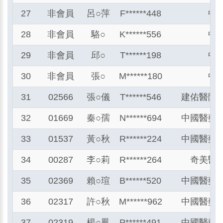
27
非會員
呂
○
萍
F******448
中
28
非會員
駱
○
K******556
中
29
非會員
邱
○
T******198
中
30
非會員
張
○
M******180
中
31
02566
張
○
儀
T******546
建佑醫院
32
01669
秦
○
孺
N******694
中國醫藥
33
01537
黃
○
秋
R******224
中國醫藥
34
00287
李
○
莉
R******264
奇美醫
35
02369
賴
○
瑄
B******520
中國醫藥
36
02317
許
○
秋
M******962
中國醫藥
37
02319
楊
○
鳳
P******491
中國醫藥