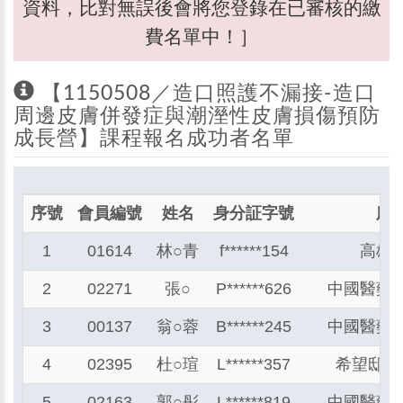
資料，比對無誤後會將您登錄在已審核的繳
費名單中！］
【1150508／造口照護不漏接-造口
周邊皮膚併發症與潮溼性皮膚損傷預防
成長營】課程報名成功者名單
序號
會員編號
姓名
身分証字號
服
1
01614
林
○
青
f******154
高雄
2
02271
張
○
P******626
中國醫藥
3
00137
翁
○
蓉
B******245
中國醫藥
4
02395
杜
○
瑄
L******357
希望邸家
5
02163
郭
○
彤
L******819
中國醫藥