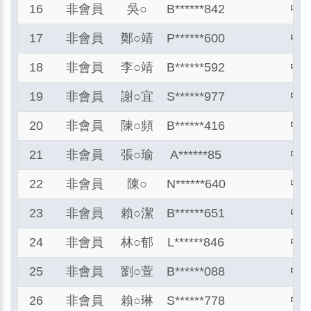
16
非會員
吳
○
B******842
中
17
非會員
鄭
○
靖
P******600
中
18
非會員
李
○
靖
B******592
中
19
非會員
謝
○
宜
S******977
中
20
非會員
陳
○
頻
B******416
中
21
非會員
張
○
瑜
A******85
中
22
非會員
陳
○
N******640
中
23
非會員
賴
○
潔
B******651
中
24
非會員
林
○
郁
L******846
中
25
非會員
劉
○
萱
B******088
中
26
非會員
賴
○
琳
S******778
中