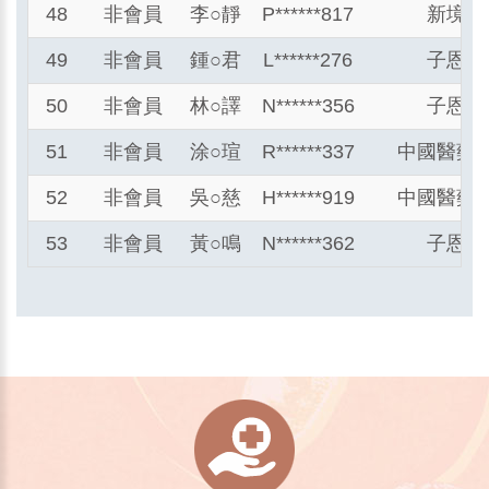
48
非會員
李
○
靜
P******817
新境居
49
非會員
鍾
○
君
L******276
子恩居
50
非會員
林
○
譯
N******356
子恩居
51
非會員
涂
○
瑄
R******337
中國醫藥
52
非會員
吳
○
慈
H******919
中國醫藥
53
非會員
黃
○
鳴
N******362
子恩居