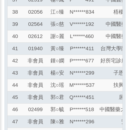
38
02056
江
○
臻
N******834
梧棲童
39
02564
張
○
慈
V******192
中國醫藥
40
02612
謝
○
麗
L******460
中國醫藥
41
01940
黃
○
臻
P******411
台灣大學附
42
非會員
鍾
○
嫻
P******677
好所宅診所
43
非會員
楊
○
安
N******299
子恩居
44
非會員
沈
○
瑶
M******537
扶興居
45
非會員
郭
○
君
Q******451
居家
46
02499
郭
○
毓
P******518
中國醫藥大學
47
非會員
陳
○
雅
N******296
安