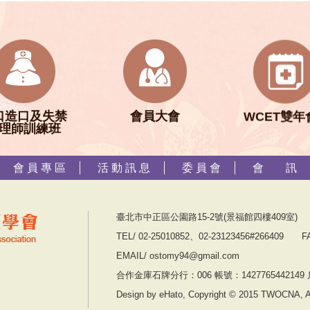
口造口及失禁
會員大會
WCET雙年
理師訓練班
會 員 專 區
活 動 訊 息
委 員 會
會 訊
臺北市中正區公園路15-2號(景福館四樓409室)
TEL/ 02-25010852、02-23123456#266409 FA
EMAIL/ ostomy94@gmail.com
合作金庫石牌分行：006 帳號：1427765442
Design by eHato, Copyright © 2015 TWOCNA, All