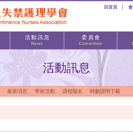
回首頁
會
活 動 訊 息
委 員 會
News
Committee
活動訊息
最新消息
學術活動
課程報名
時數證明下載