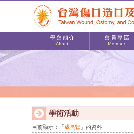
學 會 簡 介
會 員 專 區
About
Member
學術活動
目前顯示：「
成長營
」的資料