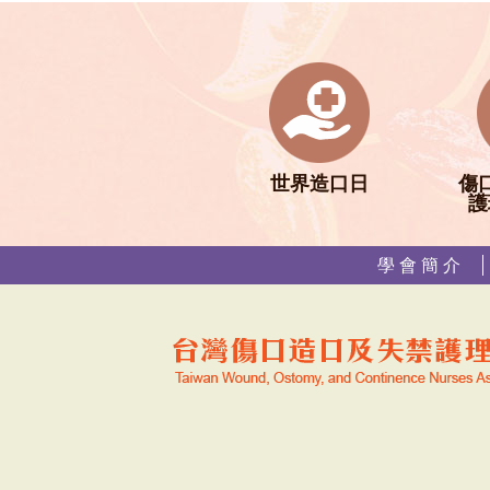
世界造口日
傷
護
學 會 簡 介