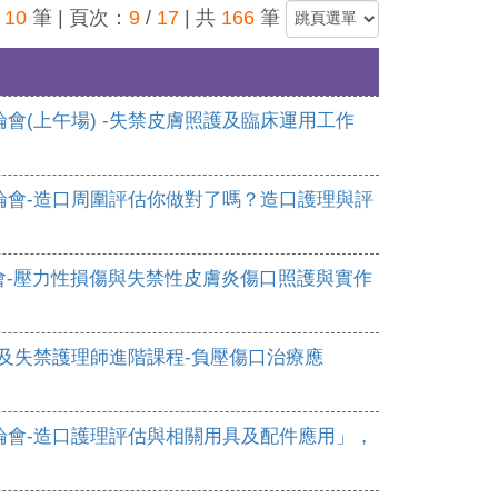
頁
10
筆 | 頁次：
9
/
17
| 共
166
筆
論會(上午場) -失禁皮膚照護及臨床運用工作
討論會-造口周圍評估你做對了嗎？造口護理與評
論會-壓力性損傷與失禁性皮膚炎傷口照護與實作
造口及失禁護理師進階課程-負壓傷口治療應
討論會-造口護理評估與相關用具及配件應用」，