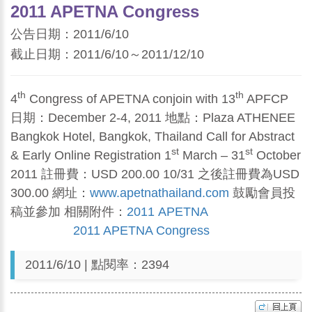
2011 APETNA Congress
公告日期：2011/6/10
截止日期：2011/6/10～2011/12/10
th
th
4
Congress of APETNA conjoin with 13
APFCP
日期：December 2-4, 2011 地點：Plaza ATHENEE
Bangkok Hotel, Bangkok, Thailand Call for Abstract
st
st
& Early Online Registration 1
March – 31
October
2011 註冊費：USD 200.00 10/31 之後註冊費為USD
300.00 網址：
www.apetnathailand.com
鼓勵會員投
稿並參加 相關附件：
2011 APETNA
2011 APETNA Congress
2011/6/10 | 點閱率：2394