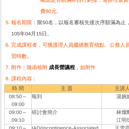
確認是否額滿即自行劃撥，需辦理退費
費80元。
報名期限：
限50名，以報名審核先後次序額滿為止
105年04月15日。
完成課程者，可獲護理人員繼續教育積點、公務人
習時數。
附件：隨函檢附
成長營議程
，如附件
課程內容：
時 間
主 題
主講人
08:50～
報到
湯婉孏
09:00
09:00～
研討會簡介
林燦勳
09:10
江明珠
09:10～
IAD(Incontinence-Associated
王雪霞