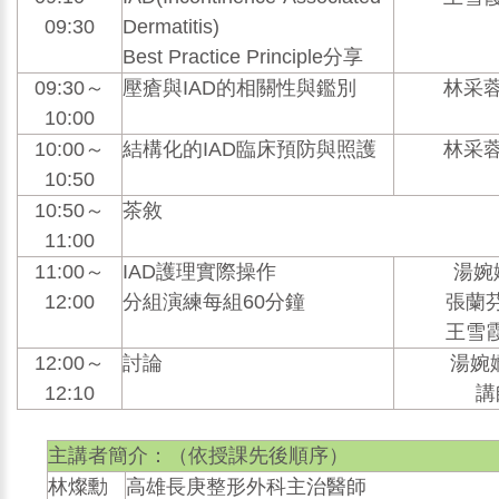
09:30
Dermatitis)
Best Practice Principle分享
09:30～
壓瘡與IAD的相關性與鑑別
林采蓉
10:00
10:00～
結構化的IAD臨床預防與照護
林采蓉
10:50
10:50～
茶敘
11:00
11:00～
IAD護理實際操作
湯婉
12:00
分組演練每組60分鐘
張蘭
王雪
12:00～
討論
湯婉孏
12:10
講
主講者簡介：（依授課先後順序）
林燦勳
高雄長庚整形外科主治醫師