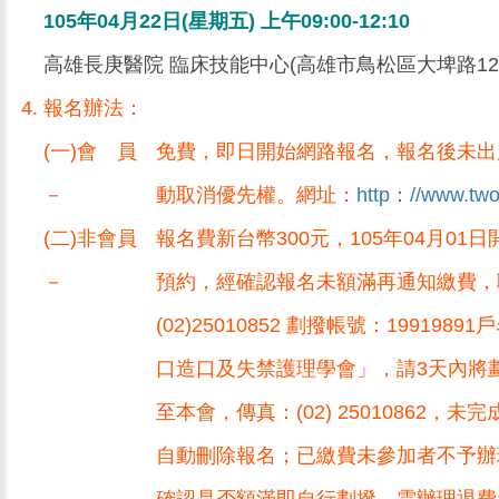
105年04月22日(星期五) 上午09:00-12:10
高雄長庚醫院 臨床技能中心(高雄市鳥松區大埤路12
報名辦法：
(一)會 員
免費，即日開始網路報名，報名後未出
－
動取消優先權。網址：
http：//www.two
(二)非會員
報名費新台幣300元，105年04月01
－
預約，經確認報名未額滿再通知繳費，
(02)25010852 劃撥帳號：199198
口造口及失禁護理學會」，請3天內將
至本會，傳真：(02) 25010862，未
自動刪除報名；已繳費未參加者不予辦