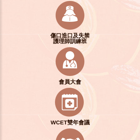
傷口造口及失禁
護理師訓練班
會員大會
WCET雙年會議