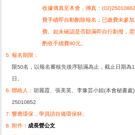
收據傳真至本會，傳真：(02)250108
費手續即自動刪除報名；已繳費未參加
費。如未確認是否額滿即自行劃撥，需
酌收手續費80元。
報名期限：
限50名，以報名審核先後序額滿為止，截止日期為10
日。
聯絡人：
胡麗霞、張美英、李豫芸小姐(本會秘書處)電
25010852
響應環保，學員請自備環保杯。
附件：
成長營公文