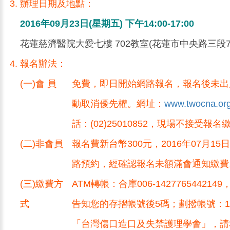
辦理日期及地點：
2016年09月23日(星期五) 下午14:00-17:00
花蓮慈濟醫院大愛七樓 702教室(花蓮市中央路三段7
報名辦法：
(一)會 員
免費，即日開始網路報名，報名後未出
動取消優先權。網址：
www.twocna.org
話：(02)25010852，現場不接受報名
(二)非會員
報名費新台幣300元，2016年07月1
路預約，經確認報名未額滿會通知繳費
(三)繳費方
ATM轉帳：合庫006-14277654421
式
告知您的存摺帳號後5碼；劃撥帳號：199
「台灣傷口造口及失禁護理學會」，請