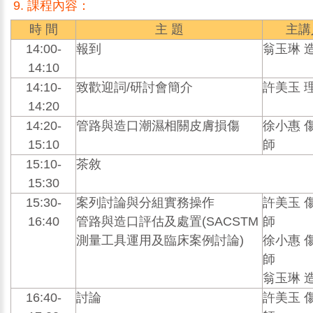
課程內容：
時 間
主 題
主講
14:00-
報到
翁玉琳 
14:10
14:10-
致歡迎詞/研討會簡介
許美玉 
14:20
14:20-
管路與造口潮濕相關皮膚損傷
徐小惠 
15:10
師
15:10-
茶敘
15:30
15:30-
案列討論與分組實務操作
許美玉 
16:40
管路與造口評估及處置(SACSTM
師
測量工具運用及臨床案例討論)
徐小惠 
師
翁玉琳 
16:40-
討論
許美玉 