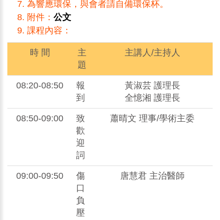
為響應環保，與會者請自備環保杯。
附件：
公文
課程內容：
時 間
主
主講人/主持人
題
08:20-08:50
報
黃淑芸 護理長
到
全憶湘 護理長
08:50-09:00
致
蕭晴文 理事/學術主委
歡
迎
詞
09:00-09:50
傷
唐慧君 主治醫師
口
負
壓