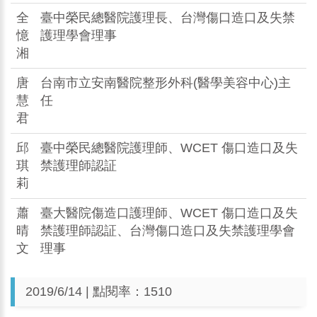
全
臺中榮民總醫院護理長、台灣傷口造口及失禁
憶
護理學會理事
湘
唐
台南市立安南醫院整形外科(醫學美容中心)主
慧
任
君
邱
臺中榮民總醫院護理師、WCET 傷口造口及失
琪
禁護理師認証
莉
蕭
臺大醫院傷造口護理師、WCET 傷口造口及失
晴
禁護理師認証、台灣傷口造口及失禁護理學會
文
理事
2019/6/14 | 點閱率：1510