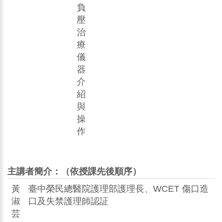
負
壓
治
療
儀
器
介
紹
與
操
作
主講者簡介：（依授課先後順序）
黃
臺中榮民總醫院護理部護理長、WCET 傷口造
淑
口及失禁護理師認証
芸