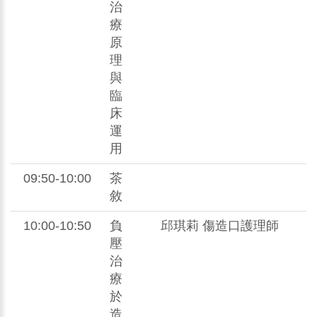
治
療
原
理
與
臨
床
運
用
09:50-10:00
茶
敘
10:00-10:50
負
邱琪莉 傷造口護理師
壓
治
療
於
造