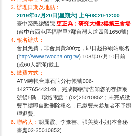
辦理日期及地點：
2019年07月20日(星期六) 上午08:20-12:00
臺中榮民總醫院
更正為：研究大樓2樓第三會場
(台中市西屯區福聯里7鄰台灣大道四段1650號)
報名辦法：
會員免費，非會員費300元，即日起採網站報名
(
http://www.twocna.org.tw
) 108年07月10日前
(或60人額滿)截止。
繳費方式：
ATM轉帳合庫石牌分行帳號006-
1427765442149，完成轉帳請告知您的存摺帳
號後5碼，聯絡電話：(02)25010852；未完成繳
費手續即自動刪除報名；已繳費未參加者不予辦
理退費。
聯絡人：
胡麗霞、李豫芸、張美英小姐(本會秘
書處02-25010852)