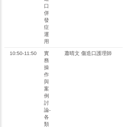
口
併
發
症
運
用
10:50-11:50
實
蕭晴文 傷造口護理師
務
操
作
與
案
例
討
論-
各
類