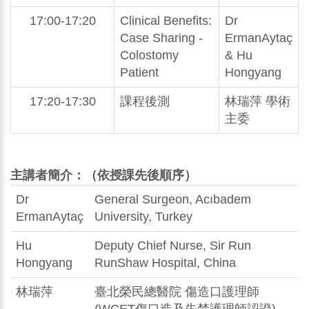
17:00-17:20
Clinical Benefits:
Dr
Case Sharing -
ErmanAytaç
Colostomy
& Hu
Patient
Hongyang
17:20-17:30
課程後測
林瑞萍 學術
主委
主講者簡介：（依授課先後順序）
Dr
General Surgeon, Acıbadem
ErmanAytaç
University, Turkey
Hu
Deputy Chief Nurse, Sir Run
Hongyang
RunShaw Hospital, China
林瑞萍
臺北榮民總醫院 傷造口護理師