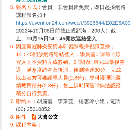
報名方式：
會員、非會員皆免費，即日起採網路
課程報名如下
https://event.on24.com/wcc/r/3926644/E02E
2022年10月08日前截止或額滿（200人）截
止。
10月15日14：45開放連結登入
因應新冠肺炎疫情本研習課程採視訊直播，
14：45開放網路連結登入，學員需1.課前上線
登入基本資料完成簽到。2.課程結束完成最後簽
退、滿意度調查及後測，後測須達80分。完成
以上者方可獲護理人員(2.8分)、專科護理師繼
續教育積分(2.8分)，如上課時間衝堂無法認證
積分自行負責。
聯絡人：
胡麗霞、李豫芸、楊惠玲小姐，電話
(02) 25010852
附件：
大會公文
課程內容：