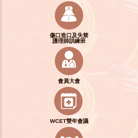
傷口造口及失禁
護理師訓練班
會員大會
WCET雙年會議