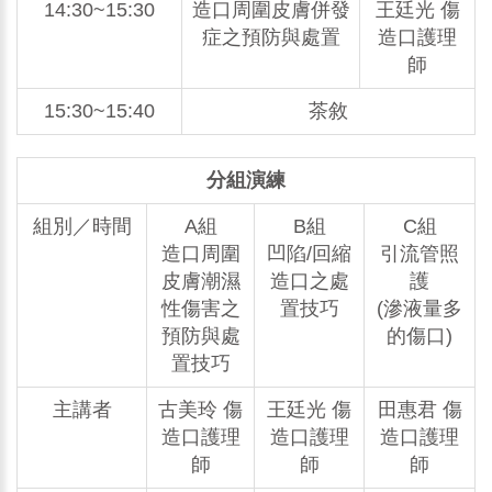
14:30~15:30
造口周圍皮膚併發
王廷光 傷
症之預防與處置
造口護理
師
15:30~15:40
茶敘
分組演練
組別／時間
A組
B組
C組
造口周圍
凹陷/回縮
引流管照
皮膚潮濕
造口之處
護
性傷害之
置技巧
(滲液量多
預防與處
的傷口)
置技巧
主講者
古美玲 傷
王廷光 傷
田惠君 傷
造口護理
造口護理
造口護理
師
師
師