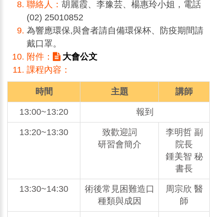
聯絡人：
胡麗霞、李豫芸、楊惠玲小姐，電話
(02) 25010852
為響應環保,與會者請自備環保杯、防疫期間請
戴口罩。
附件：
大會公文
課程內容：
時間
主題
講師
13:00~13:20
報到
13:20~13:30
致歡迎詞
李明哲 副
研習會簡介
院長
鍾美智 秘
書長
13:30~14:30
術後常見困難造口
周宗欣 醫
種類與成因
師