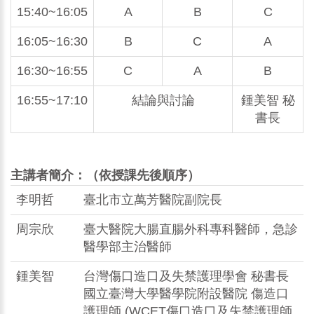
15:40~16:05
A
B
C
16:05~16:30
B
C
A
16:30~16:55
C
A
B
16:55~17:10
結論與討論
鍾美智 秘
書長
主講者簡介：（依授課先後順序）
李明哲
臺北市立萬芳醫院副院長
周宗欣
臺大醫院大腸直腸外科專科醫師，急診
醫學部主治醫師
鍾美智
台灣傷口造口及失禁護理學會 秘書長
國立臺灣大學醫學院附設醫院 傷造口
護理師 (WCET傷口造口及失禁護理師