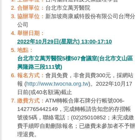
合辦單位：
台北市立萬芳醫院
協辦單位：
新加坡商康威特股份有限公司台灣分
公司
舉辦日期：
2022年10月29日(星期六) 13:00-17:10
地點：
台北市立萬芳醫院5樓507會議室(台北市文山區
興隆路三段111號)
報名方式：
會員免費，非會員費300元，採網站
報 (
http://www.twocna.org.tw
)。2022年10月17
日前(或40名額滿)截止
繳費方式：
ATM轉帳合庫石牌分行帳號006-
1427765442149，完成轉帳請告知您的存摺帳
號後5碼，聯絡電話：(02)25010852；未完成繳
費手續即自動刪除報名；已繳費未參加者不予辦
理退費。