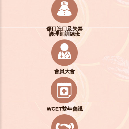
傷口造口及失禁
護理師訓練班
會員大會
WCET雙年會議