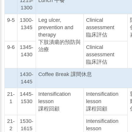
1215-
Lunch 午餐
1300
9-5
1300-
Leg ulcer,
Clinical
1345
prevention and
assessment
therapy
臨床評估
下肢潰瘍的預防與
9-6
1345-
Clinical
治療
1430
assessment
臨床評估
1430-
Coffee Break 課間休息
1445
21-
1445-
Intensification
Intensification
1
1530
lesson
lesson
課程回顧
課程回顧
21-
1530-
Intensification
2
1615
lesson