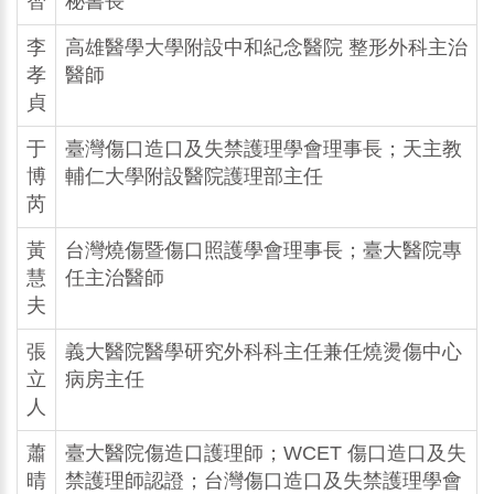
智
秘書長
李
高雄醫學大學附設中和紀念醫院 整形外科主治
孝
醫師
貞
于
臺灣傷口造口及失禁護理學會理事長；天主教
博
輔仁大學附設醫院護理部主任
芮
黃
台灣燒傷暨傷口照護學會理事長；臺大醫院專
慧
任主治醫師
夫
張
義大醫院醫學研究外科科主任兼任燒燙傷中心
立
病房主任
人
蕭
臺大醫院傷造口護理師；WCET 傷口造口及失
晴
禁護理師認證；台灣傷口造口及失禁護理學會