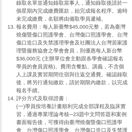
錄取名單並通知錄取當事人，通知錄取後請於一
個星期內完成繳費匯款，始完成報名程序。逾時
未完成繳費，名額將由備取學員遞補。
報名費用：每人新臺幣$45,000元整，若為臺灣
燒傷暨傷口照護學會、台灣傷口照護學會、台灣
傷口造口及失禁護理學會及社團法人台灣居家護
理暨服務協會之學會會員，則優惠每人新台幣
$36,000元 (主辦單位會主動跟各學會確認報名
學員的會員資格)。費用含餐點、講義，不含個
人上課及實習期間住宿與往返交通費。確認錄取
後，將另行通知繳款，請於期限內繳款，以完成
報名手續。
評分方式及取得證書：
(一)學員按培養計畫順利完成全部課程及臨床實
習，通過專業理論考核─23題中文問答題和案例
書面報告後，可獲得由臺灣燒傷暨傷口照護學
會、台灣傷口照護學會、台灣傷口造口及失禁護