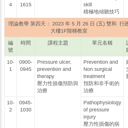
4
1615
skill
積極地傾聽技巧
理論教學 第四天： 2023 年 5 月 26 日 (五) 雙和 行
大樓1F階梯教室
編
時間
課程主題
單元名稱
號
10-
0900-
Pressure ulcer,
Prevention and
1
0945
prevention and
Non surgical
therapy
treatment
壓力性損傷預防與
預防和非手術的
治療
治療
10-
0945-
Pathophysiology
2
1030
of pressure
injury
壓力性損傷的病