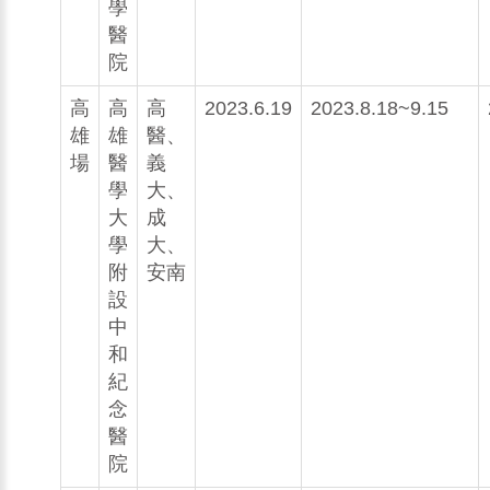
學
醫
院
高
高
高
2023.6.19
2023.8.18~9.15
雄
雄
醫、
場
醫
義
學
大、
大
成
學
大、
附
安南
設
中
和
紀
念
醫
院