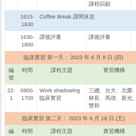
課程回顧
1615-
Coffee Break 課間休息
1630
1630-
課後評量
課後評量
1800
臨床實習 第一天： 2023 年 6 月 8 日 (四)
編
時間
課程主題
實習機構
號
22-
0900-
Work shadowing
三總、台大、北榮
1
1700
臨床實習
林長、馬偕、新光
雙和
臨床實習 第二天： 2023 年 6 月 16 日 (五)
編
時間
課程主題
實習機構