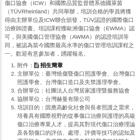
傷口協會（ICW）和國際品質監督體系德國萊茵
（TÜVRheinland）共同舉辦，培訓合格的學員將獲
得由主辦單位及ICW聯合頒發，TÜV認證的國際傷口
治療師證書。培訓課程獲歐洲傷口協會（EWMA）認
可，與美國傷口管理協會（AWMA）的認證培訓等
同，被認為當今國際最高水準的傷口管理培訓課程之
一。歡迎有意參加者，踴躍報名。
附件：
招生簡章
主辦單位：臺灣燒傷暨傷口照護學會、台灣傷口
照護學會、台灣傷口造口及失禁護理學會。
合辦單位：社團法人台灣居家護理暨服務協會
協辦單位：台灣赫曼有限公司
培訓目的：因應高齡化社會與長者照護之需求，
培養具有國際視野的從事傷口治療與護理的高級
傷口治療專業人才，提高其對現代傷口治療理論
及各類傷口的評估、處理、評價等技巧的認知及