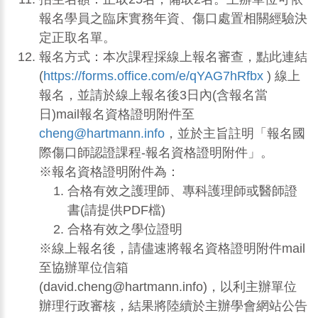
報名學員之臨床實務年資、傷口處置相關經驗決
定正取名單。
報名方式：本次課程採線上報名審查，點此連結
(
https://forms.office.com/e/qYAG7hRfbx
) 線上
報名，並請於線上報名後3日內(含報名當
日)mail報名資格證明附件至
cheng@hartmann.info
，並於主旨註明「報名國
際傷口師認證課程-報名資格證明附件」。
※報名資格證明附件為：
合格有效之護理師、專科護理師或醫師證
書(請提供PDF檔)
合格有效之學位證明
※線上報名後，請儘速將報名資格證明附件mail
至協辦單位信箱
(david.cheng@hartmann.info)，以利主辦單位
辦理行政審核，結果將陸續於主辦學會網站公告