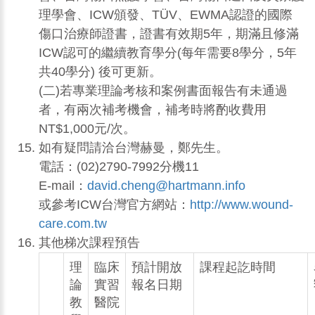
理學會、ICW頒發、TÜV、EWMA認證的國際
傷口治療師證書，證書有效期5年，期滿且修滿
ICW認可的繼續教育學分(每年需要8學分，5年
共40學分) 後可更新。
(二)若專業理論考核和案例書面報告有未通過
者，有兩次補考機會，補考時將酌收費用
NT$1,000元/次。
如有疑問請洽台灣赫曼，鄭先生。
電話：(02)2790-7992分機11
E-mail：
david.cheng@hartmann.info
或參考ICW台灣官方網站：
http://www.wound-
care.com.tw
其他梯次課程預告
理
臨床
預計開放
課程起訖時間
論
實習
報名日期
教
醫院