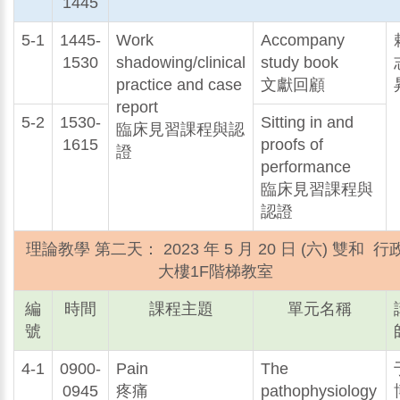
1445
5-1
1445-
Work
Accompany
1530
shadowing/clinical
study book
practice and case
文獻回顧
report
5-2
1530-
Sitting in and
臨床見習課程與認
1615
proofs of
證
performance
臨床見習課程與
認證
理論教學 第二天： 2023 年 5 月 20 日 (六) 雙和 行
大樓1F階梯教室
編
時間
課程主題
單元名稱
號
4-1
0900-
Pain
The
0945
疼痛
pathophysiology