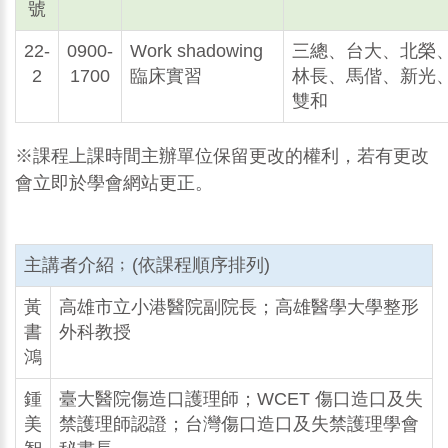
號
22-
0900-
Work shadowing
三總、台大、北榮
2
1700
臨床實習
林長、馬偕、新光
雙和
※課程上課時間主辦單位保留更改的權利，若有更改
會立即於學會網站更正。
主講者介紹﹔(依課程順序排列)
黃
高雄市立小港醫院副院長；高雄醫學大學整形
書
外科教授
鴻
鍾
臺大醫院傷造口護理師；WCET 傷口造口及失
美
禁護理師認證；台灣傷口造口及失禁護理學會