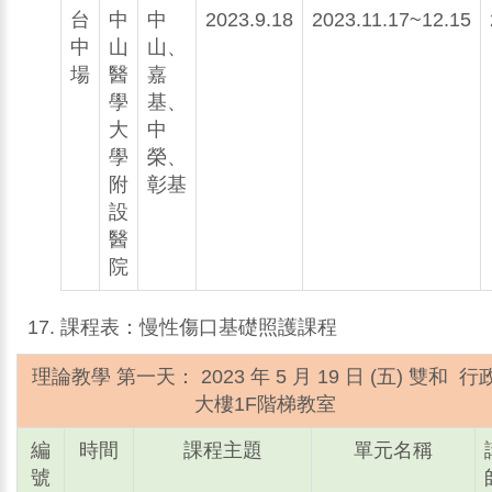
台
中
中
2023.9.18
2023.11.17~12.15
中
山
山、
場
醫
嘉
學
基、
大
中
學
榮、
附
彰基
設
醫
院
課程表：慢性傷口基礎照護課程
理論教學 第一天： 2023 年 5 月 19 日 (五) 雙和 行
大樓1F階梯教室
編
時間
課程主題
單元名稱
號