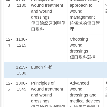
3
1130
wound treatment
approach to
and wound
wound
dressings
management
傷口治療原則與傷
跨領域的傷口管
口敷料
理
12-
1130-
Choosing
4
1215
wound
dressings
傷口敷料選擇
1215-
Lunch 午餐
1300
12-
1300-
Principles of
Advanced
5
1345
wound treatment
wound
and wound
dressings and
dressings
medical devices