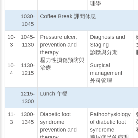
理學
1030-
Coffee Break 課間休息
1045
10-
1045-
Pressure ulcer,
Diagnosis and
3
1130
prevention and
Staging
therapy
診斷與分期
壓力性損傷預防與
10-
1130-
Surgical
治療
4
1215
management
外科管理
1215-
Lunch 午餐
1300
11-
1300-
Diabetic foot
Pathophysiology
3
1345
syndrome
of diabetic foot
prevention and
syndrome
therapy
糖尿病足的病理