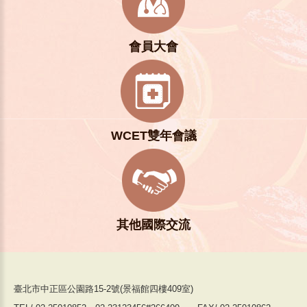
會員大會
WCET雙年會議
其他國際交流
臺北市中正區公園路15-2號(景福館四樓409室)